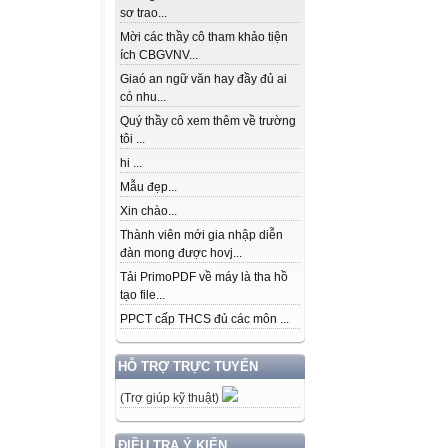
sơ trao...
Mời các thầy cô tham khảo tiện
ích CBGVNV...
Giaó an ngữ văn hay đầy đủ ai
có nhu...
Quý thầy cô xem thêm về trường
tôi ...
hi ...
Mẫu đẹp...
Xin chào...
Thành viên mới gia nhập diễn
đàn mong được hovj...
Tải PrimoPDF về máy là tha hồ
tạo file...
PPCT cấp THCS đủ các môn ...
HỖ TRỢ TRỰC TUYẾN
(Trợ giúp kỹ thuật)
ĐIỀU TRA Ý KIẾN