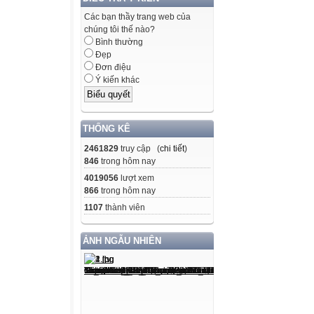
Các bạn thầy trang web của
chúng tôi thế nào?
Bình thường
Đẹp
Đơn điệu
Ý kiến khác
THỐNG KÊ
2461829
truy cập (
chi tiết
)
846
trong hôm nay
4019056
lượt xem
866
trong hôm nay
1107
thành viên
ẢNH NGẪU NHIÊN