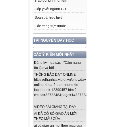
Trao đổi kinh nghiệm
Góp ý với ngành GD
Soạn bài trực tuyến
Các trang trực thuộc
TÀI NGUYÊN DẠY HỌC
CÁC Ý KIẾN MỚI NHẤT
Đăng ký mua sách "Cẩm nang
ôn tập và bồi...
THÔNG BÁO DẠY ONLINE
https://dhanhcs.violet.vn/entry/day-
online-khoa-2-tren-nhom-kin-
faceboook-12390457.html?
cm_id=3272248&page=1#3272248
...
VIDEO BÀI GIẢNG TẠI ĐÂY...
AI ĐÃ CÓ BỘ GIÁO ÁN MỚI
THEO MẪU CỦA...
ai có giao an moi theo mau cua