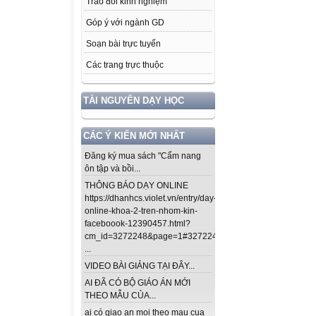
Trao đổi kinh nghiệm
Góp ý với ngành GD
Soạn bài trực tuyến
Các trang trực thuộc
TÀI NGUYÊN DẠY HỌC
CÁC Ý KIẾN MỚI NHẤT
Đăng ký mua sách "Cẩm nang
ôn tập và bồi...
THÔNG BÁO DẠY ONLINE
https://dhanhcs.violet.vn/entry/day-
online-khoa-2-tren-nhom-kin-
faceboook-12390457.html?
cm_id=3272248&page=1#3272248
...
VIDEO BÀI GIẢNG TẠI ĐÂY...
AI ĐÃ CÓ BỘ GIÁO ÁN MỚI
THEO MẪU CỦA...
ai có giao an moi theo mau cua