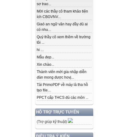
sơ trao...
Mời các thầy cô tham khảo tiện
ích CBGVNV...
Giaó an ngữ văn hay đầy đủ ai
có nhu...
Quý thầy cô xem thêm về trường
tôi ...
hi ...
Mẫu đẹp...
Xin chào...
Thành viên mới gia nhập diễn
đàn mong được hovj...
Tải PrimoPDF về máy là tha hồ
tạo file...
PPCT cấp THCS đủ các môn ...
HỖ TRỢ TRỰC TUYẾN
(Trợ giúp kỹ thuật)
ĐIỀU TRA Ý KIẾN