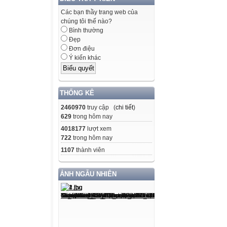
Các bạn thầy trang web của
chúng tôi thế nào?
Bình thường
Đẹp
Đơn điệu
Ý kiến khác
THỐNG KÊ
2460970
truy cập (
chi tiết
)
629
trong hôm nay
4018177
lượt xem
722
trong hôm nay
1107
thành viên
ẢNH NGẪU NHIÊN